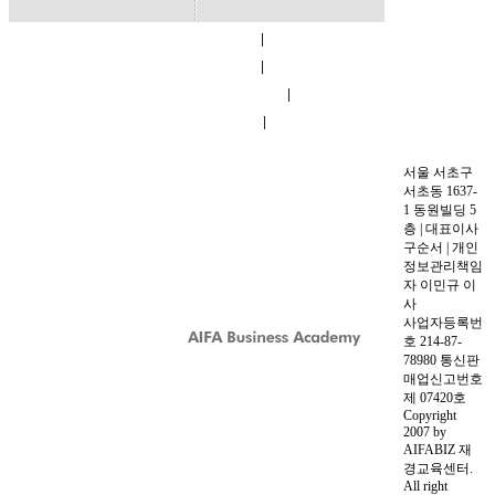
|
회사소개
|
이용약관
|
개인정보 취급방침
|
교육시설
오시는길
서울 서초구
서초동 1637-
1 동원빌딩 5
층 | 대표이사
구순서 | 개인
정보관리책임
자 이민규 이
사
사업자등록번
호 214-87-
78980 통신판
매업신고번호
제 07420호
Copyright
2007 by
AIFABIZ 재
경교육센터.
All right