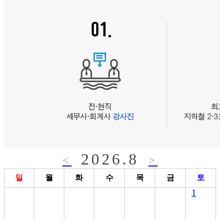
2026.8
<
>
일
월
화
수
목
금
토
1