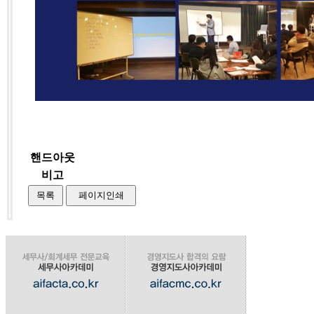
핸드아웃
비고