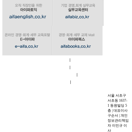
|
회사소개
|
이용약관
|
개인정보 취급방침
|
교육시설
오시는길
서울 서초구
서초동 1637-
1 동원빌딩 5
층 | 대표이사
구순서 | 개인
정보관리책임
자 이민규 이
사