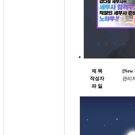
제 목
[Ne
작성자
관리
파 일