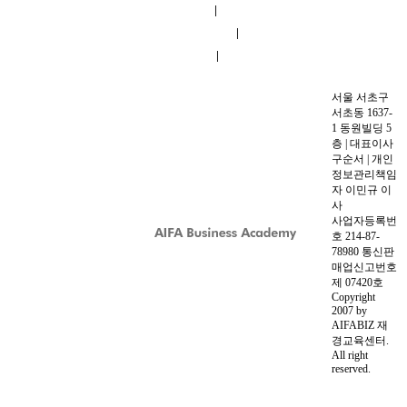
|
이용약관
|
개인정보 취급방침
|
교육시설
오시는길
서울 서초구
서초동 1637-
1 동원빌딩 5
층 | 대표이사
구순서 | 개인
정보관리책임
자 이민규 이
사
사업자등록번
호 214-87-
78980 통신판
매업신고번호
제 07420호
Copyright
2007 by
AIFABIZ 재
경교육센터.
All right
reserved.