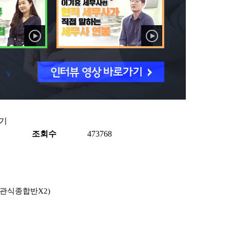
후기
조회수
473768
관식종합반
X2)