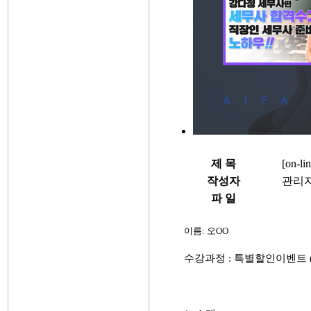
제 목
[on
작성자
관리
파 일
이름: 오OO
수강과정 :
특별할인이벤트