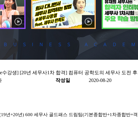
-line수강생] [20년 세무사1차 합격] 컴퓨터 공학도의 세무사 도전 
자
작성일
2020-08-20
(19
년
+20
년
) 600
세무사 골드패스 드림팀
(
기본종합반
+1
차종합반
+
객