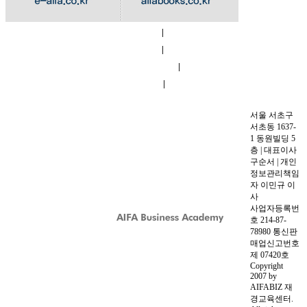
|
회사소개
|
이용약관
|
개인정보 취급방침
|
교육시설
오시는길
서울 서초구
서초동 1637-
1 동원빌딩 5
층 | 대표이사
구순서 | 개인
정보관리책임
자 이민규 이
사
사업자등록번
호 214-87-
78980 통신판
매업신고번호
제 07420호
Copyright
2007 by
AIFABIZ 재
경교육센터.