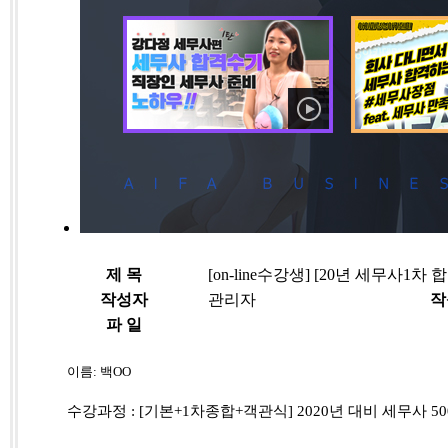
제 목
[on-line수강생] [20년 세무사
작성자
관리자
작
파 일
이름: 백OO
수강과정 :
[
기본
+1
차종합
+
객관식
] 2020
년 대비 세무사
50