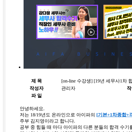
제 목
[on-line 수강생] [19년 세무사
작성자
관리자
작
파 일
안녕하세요
.
저는
18/19
년도 온라인으로 아이파의
[
기본+1
차종합+
객
주부 김지영이라고 합니다
.
공부 중 힘들 때 마다 아이파의 다른 분들의 합격 수기