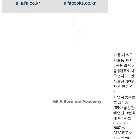
|
회사소개
|
이용약관
|
개인정보 취급방침
|
교육시설
오시는길
서울 서초구
서초동 1637-
1 동원빌딩 5
층 | 대표이사
구순서 | 개인
정보관리책임
자 이민규 이
사
사업자등록번
호 214-87-
78980 통신판
매업신고번호
제 07420호
Copyright
2007 by
AIFABIZ 재
경교육센터.