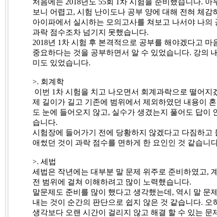
처음에는
2018
년도
55
회
1
차 시험을 준비했습니다
.
아
보니 어렵고
,
시험 난이도나 공부 양에 대해 전혀 체감
아이파에서 실시하는 모의고사를 쳐보고 나서야 나의 
과락 점수조차 넘기지 못했습니다
.
2018
년
1
차 시험 후 본격적으로 공부를 해야겠다고 마
중요하다는 것을 공부하면서 알 수 있었습니다
.
강의 
미도 있었습니다
.
>.
회계학
이번
1
차 시험을 치고 나오면서 회계과락으로 떨어지
제 길이가 길고 기존에 범위에서 제외하였던 내용이 혼
도 눈에 들어오지 않고
,
실수가 생겼는지 풀어도 답이 
습니다
.
시험장에 들어가기 전에 당황하지 않겠다고 다짐하고
애썼던 것이 과락 점수를 면하게 한 요인인 것 같습니
>.
세법
세법은 작년에는 대부분 말 문제 위주로 준비하였고
,
전 범위에 걸쳐 이해하려고 많이 노력했습니다
.
말문제도 준비를 많이 했다고 생각했는데
,
역시 말 문
내는 것이 순간의 판단으로 쉽지 않은 것 같습니다
.
오
생각보다 오랜 시간이 걸리지 않고 해결 할 수 있는 